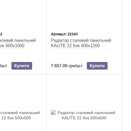
42
Артикул: 22343
алевий панельний
Радіатор сталевий панельний
ок 600х1000
KALITE 22 бок 600х1200
н/шт
Купити
7 657.00 грн/шт
Купити