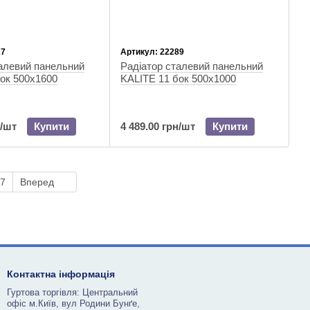
27
Артикул: 22289
алевий панельний
Радіатор сталевий панельний
ок 500х1600
KALITE 11 бок 500х1000
н/шт
Купити
4 489.00 грн/шт
Купити
7
Вперед
Контактна інформація
Гуртова торгівля: Центральний
офіс м.Київ, вул Родини Бунґе,