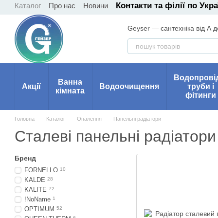
Контакти та філії по Укра
Каталог
Про нас
Новини
Перейти до основного контенту
Geyser — сантехніка від А д
Водопрові
Ванна
Акції
Водоочищення
труби і
кімната
фітинги
Головна
Каталог
Опалення
Панельні радіатори
Сталеві панельні радіатори
Бренд
FORNELLO
10
KALDE
28
KALITE
72
!NoName
1
OPTIMUM
52
6