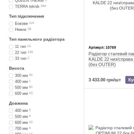
QUEEN THERM
TERRA teknik
366
Тип підключення
Бокове
118
Нижнє
36
Тип панельного радіатора
11 тип
14
Артикул: 10769
22 тип
138
Радіатор сталевий п
33 тип
2
KALDE 22 низ/справа
(без OUTER)
Висота
300 мм
30
3 433.00 грн/шт
Ку
400 мм
1
500 мм
80
600 мм
43
Довжина
400 мм
5
500 мм
9
600 мм
10
700 мм
6
14