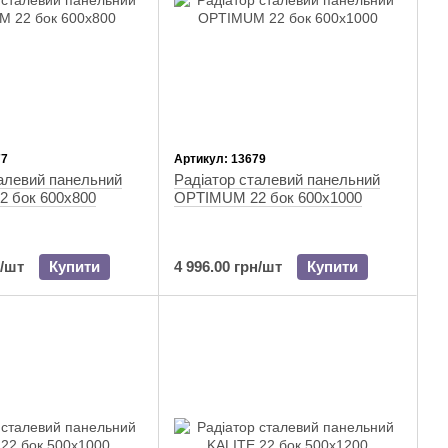
77
Артикул: 13679
алевий панельний
Радіатор сталевий панельний
 бок 600x800
OPTIMUM 22 бок 600х1000
н/шт
Купити
4 996.00 грн/шт
Купити