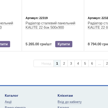
Артикул: 22319
Артикул: 223
анельний
Радіатор сталевий панельний
Радіатор ст
0
KALITE 22 бок 500x900
KALITE 22 б
пити
5 265.00 грн/шт
Купити
8 794.00 гр
Назад
1
2
3
4
5
6
...
2
Каталог
Клієнтам
Акції
Вхід до кабінету
Ванна кімната
Каталог