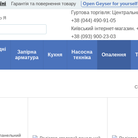
їні
Гарантія та повернення товару
Open Geyser for yourself 
Гуртова торгівля: Центральни
о Я
+38 (044) 490-91-05
Київський інтернет-магазин. 
+38 (093) 900-23-03
дні
Запірна
Насосна
Кухня
Опалення
Т
арматура
техніка
С