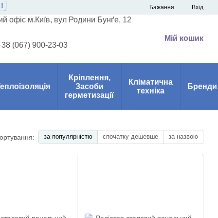
!
Бажання
Вхід
й офіс м.Київ, вул Родини Бунґе, 12
Мій кошик
+38 (067) 900-23-03
Кріплення,
Кліматична
еплоізоляція
Засоби
Бренди
техніка
герметизації
за популярністю
спочатку дешевше
за назвою
ортування: