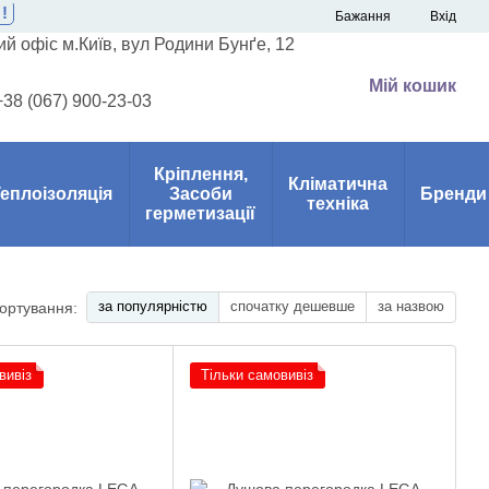
!
Бажання
Вхід
й офіс м.Київ, вул Родини Бунґе, 12
Мій кошик
+38 (067) 900-23-03
Кріплення,
Кліматична
еплоізоляція
Засоби
Бренди
техніка
герметизації
за популярністю
спочатку дешевше
за назвою
ортування:
вивіз
Тільки самовивіз