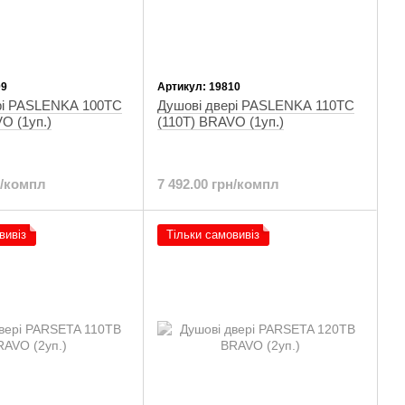
09
Артикул: 19810
рі PASLENKA 100TC
Душові двері PASLENKA 110TC
O (1уп.)
(110T) BRAVO (1уп.)
н/компл
7 492.00 грн/компл
вивіз
Тільки самовивіз