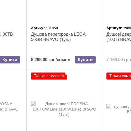
Артикул: 31850
Артикул: 198
D 90TB
Душова перегородка LEGA
Душові две
90GB BRAVO (1уп.)
(100T) BRAV
Купити
8 288.00 грн/компл
Купити
7 160.00 гр
Тільки самовивіз
Тільки само