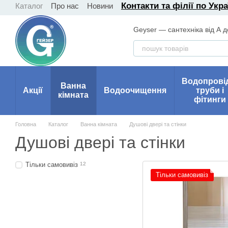
Контакти та філії по Укра
Каталог
Про нас
Новини
Перейти до основного контенту
Geyser — сантехніка від А д
Водопрові
Ванна
Акції
Водоочищення
труби і
кімната
фітинги
Головна
Каталог
Ванна кімната
Душові двері та стінки
Душові двері та стінки
Тільки самовивіз
12
Тільки самовивіз