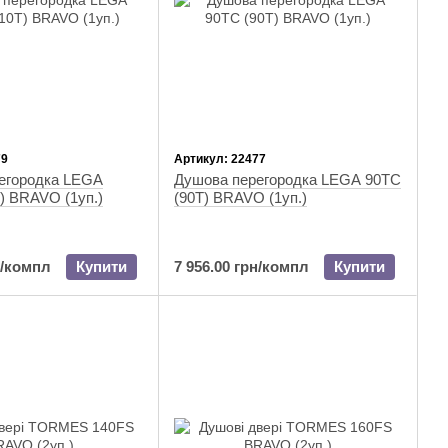
79
Артикул: 22477
егородка LEGA
Душова перегородка LEGA 90TC
) BRAVO (1уп.)
(90T) BRAVO (1уп.)
н/компл
Купити
7 956.00 грн/компл
Купити