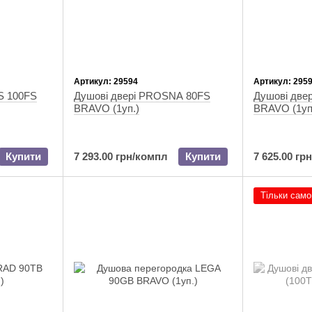
Артикул: 29594
Артикул: 295
S 100FS
Душові двері PROSNA 80FS
Душові две
BRAVO (1уп.)
BRAVO (1уп
Купити
7 293.00 грн/компл
Купити
7 625.00 гр
Тільки само