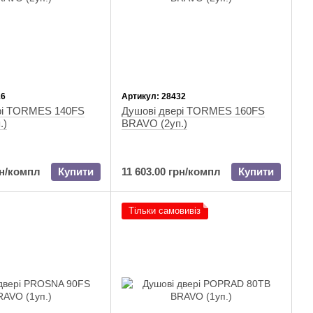
16
Артикул: 28432
рі TORMES 140FS
Душові двері TORMES 160FS
.)
BRAVO (2уп.)
рн/компл
Купити
11 603.00 грн/компл
Купити
Тільки самовивіз