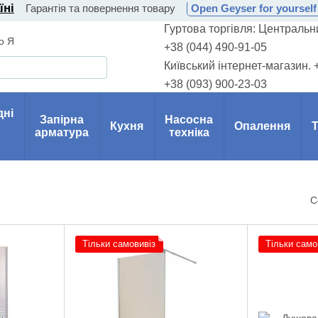
їні
Гарантія та повернення товару
Open Geyser for yourself 
Гуртова торгівля: Центральни
о Я
+38 (044) 490-91-05
Київський інтернет-магазин. 
+38 (093) 900-23-03
дні
Запірна
Насосна
Кухня
Опалення
Т
арматура
техніка
С
Тільки самовивіз
Тільки само