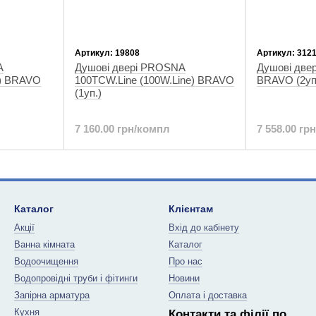
Артикул: 19808
Артикул: 312
A
Душові двері PROSNA
Душові две
e) BRAVO
100TCW.Line (100W.Line) BRAVO
BRAVO (2уп
(1уп.)
7 160.00 грн/компл
7 558.00 гр
Каталог
Клієнтам
Акції
Вхід до кабінету
Ванна кімната
Каталог
Водоочищення
Про нас
Водопровідні труби і фітинги
Новини
Запірна арматура
Оплата і доставка
Кухня
Контакти та філії по