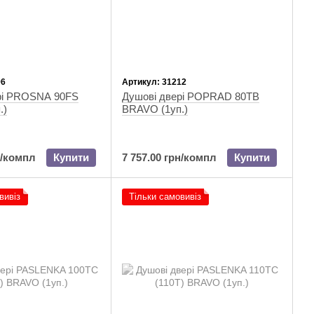
96
Артикул: 31212
рі PROSNA 90FS
Душові двері POPRAD 80TB
.)
BRAVO (1уп.)
н/компл
Купити
7 757.00 грн/компл
Купити
вивіз
Тільки самовивіз