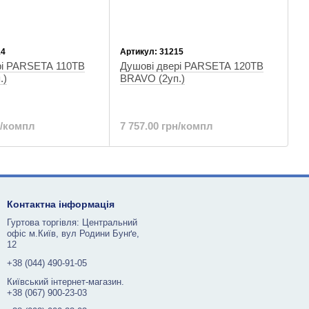
14
Артикул: 31215
рі PARSETA 110TB
Душові двері PARSETA 120TB
.)
BRAVO (2уп.)
н/компл
7 757.00 грн/компл
Контактна інформація
Гуртова торгівля: Центральний
офіс м.Київ, вул Родини Бунґе,
12
+38 (044) 490-91-05
Київський інтернет-магазин.
+38 (067) 900-23-03