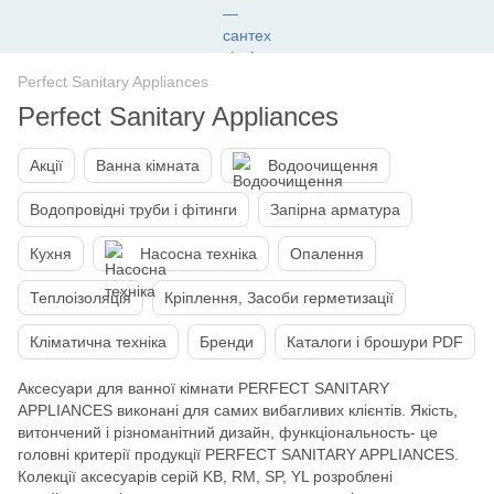
Perfect Sanitary Appliances
Perfect Sanitary Appliances
Акції
Ванна кімната
Водоочищення
Водопровідні труби і фітинги
Запірна арматура
Кухня
Насосна техніка
Опалення
Теплоізоляція
Кріплення, Засоби герметизації
Кліматична техніка
Бренди
Каталоги і брошури PDF
Аксесуари для ванної кімнати PERFECT SANITARY
APPLIANCES виконані для самих вибагливих клієнтів. Якість,
витончений і різноманітний дизайн, функціональность- це
головні критерії продукції PERFECT SANITARY APPLIANCES.
Колекції аксесуарів серій KB, RM, SP, YL розроблені