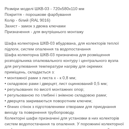
Розміри моделі ШКВ-03 - 720x580x110 мм
Покриття - порошкове фарбування
Колір - білий (RAL 9016)
Захист - замок з двома ключами
Призначення - для внутрішнього монтажу
Шафа колекторна ШКВ-03 вбудована, для колекторів теплої
підлоги, систем опалення та водопостачання
Шафа колекторна ШКВ-03 призначена для розміщення
розподільника опалювального контуру і центрального вузла
для регулювання температури нагріву для окремих
приміщень, складається з:
• монтажної рами з листа х - к 0,8 мм;
• складовою рами і дверцят, лист оцинкований 0,5 мм;
• регульованих по висоті монтажних опор;
• регульованою по глибині і знімною складовою рами;
• дверцята закриваються поворотним ключем;
• бічних стінок з підготовленими отворами для приєднання
виходу та повернення трубопроводу.
Колекторні шафи призначені для установки в них колекторів
систем водопостачання та опалення. У порожнині колекторної