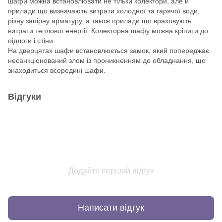
шафи можна встановлювати не тільки колектори, але й
прилади що визначають витрати холодної та гарячої води,
різну запірну арматуру, а також прилади що враховують
витрати теплової енергії. Колекторна шафу можна кріпити до
підлоги і стіни.
На дверцятах шафи встановлюється замок, який попереджає
несанкціонований злом із проникненням до обладнання, що
знаходиться всередині шафи.
Відгуки
Додайте перший відгук
Написати відгук