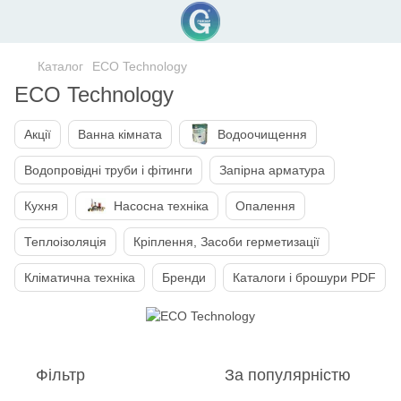
Каталог
ECO Technology
ECO Technology
Акції
Ванна кімната
Водоочищення
Водопровідні труби і фітинги
Запірна арматура
Кухня
Насосна техніка
Опалення
Теплоізоляція
Кріплення, Засоби герметизації
Кліматична техніка
Бренди
Каталоги і брошури PDF
Фільтр
За популярністю