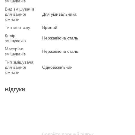
змішувачів
Вид змішувачів
для ванної
Для умивальника
кімнати
Тип монтажу
Врізний
Колір
Нержавіюча сталь
змішувачів
Матеріал
Нержавіюча сталь
змішувачів
Тип змішувача
для ванної
Одноважільний
кімнати
Відгуки
Додайте перший відгук