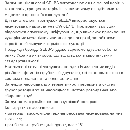
Заглушки нікельовані SELBA виготовляються на основі новітніх
технологій, кращих матеріалів, завдяки чому є надійними та
міцними в процесі їх експлуатації.
Для виготовлення заглушок SELBA використовується
нікельована марка латунь CW 617N. Нікельовані заглушки
піддаються алмазному шліфуванню, що виключає прилипання
чужорідних механічних частинок до поверхні, запобігаючи
корозії та збільшуючи термін експлуатації.
Продукція бренду SELBA чудово зарекомендувала себе на
ринку України як вироби, що відповідають європейським
стандартам якості.
Нікельовані латунні заглушки - це один із численних видів
різьбових фітингів (трубних з'єднувачів), які встановлюються в
системах опалення та водопостачання.
Заглушка необхідна для герметичності перекриття систем
трубопроводу або за необхідності частого розбирання або
збирання труб.
Заглушка має різьблення на внутрішній поверхні.
Конструктивні особливості:
▪ матеріал: високоміцна гарячепресована нікельована латунь
CW617N;
▪ різьблення: трубне циліндрове, клас ″В″;