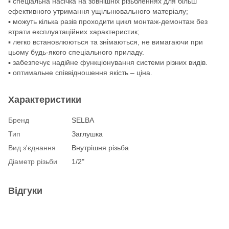
▪ спеціальна насічка на зовнішніх різьбленнях для більш
ефективного утримання ущільнювального матеріалу;
▪ можуть кілька разів проходити цикл монтаж-демонтаж без
втрати експлуатаційних характеристик;
▪ легко встановлюються та знімаються, не вимагаючи при
цьому будь-якого спеціального приладу.
▪ забезпечує надійне функціонування системи різних видів.
▪ оптимальне співвідношення якість – ціна.
Характеристики
Бренд
SELBA
Тип
Заглушка
Вид з'єднання
Внутрішня різьба
Діаметр різьби
1/2"
Відгуки