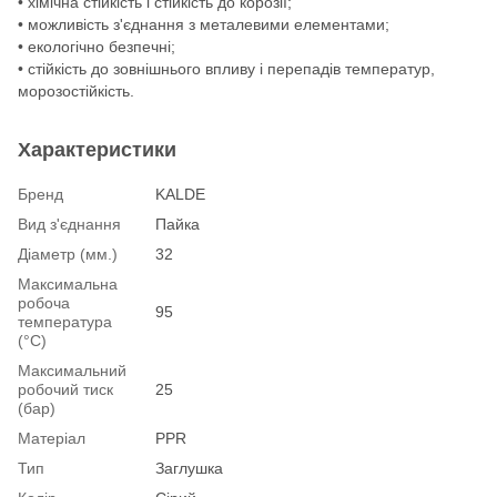
• хімічна стійкість і стійкість до корозії;
• можливість з'єднання з металевими елементами;
• екологічно безпечні;
• стійкість до зовнішнього впливу і перепадів температур,
морозостійкість.
Характеристики
Бренд
KALDE
Вид з'єднання
Пайка
Діаметр (мм.)
32
Максимальна
робоча
95
температура
(°С)
Максимальний
робочий тиск
25
(бар)
Матеріал
PPR
Тип
Заглушка