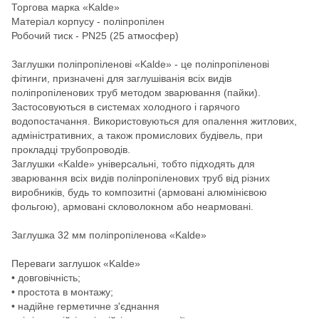
Торгова марка «Kalde»
Матеріал корпусу - поліпропілен
Робочий тиск - PN25 (25 атмосфер)
Заглушки поліпропіленові «Kalde» - це поліпропіленові
фітинги, призначені для заглушіванія всіх видів
поліпропіленових труб методом зварювання (пайки).
Застосовуються в системах холодного і гарячого
водопостачання. Використовуються для опалення житлових,
адміністративних, а також промислових будівель, при
прокладці трубопроводів.
Заглушки «Kalde» універсальні, тобто підходять для
зварювання всіх видів поліпропіленових труб від різних
виробників, будь то композитні (армовані алюмінієвою
фольгою), армовані скловолокном або неармовані.
Заглушка 32 мм поліпропіленова «Kalde»
Переваги заглушок «Kalde»
• довговічність;
• простота в монтажу;
• надійне герметичне з'єднання