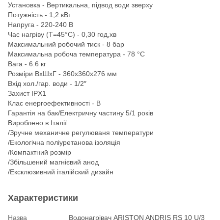
Установка - Вертикальна, підвод води зверху
Потужність - 1,2 кВт
Напруга - 220-240 В
Час нагріву (Т=45°С) - 0,30 год,хв
Максимальний робочий тиск - 8 бар
Максимальна робоча температура - 78 °С
Вага - 6.6 кг
Розміри ВхШхГ - 360х360х276 мм
Вхід хол./гар. води - 1/2″
Захист IPX1
Клас енергоефективності - В
Гарантія на бак/Електричну частину 5/1 років
Вироблено в Італії
/Зручне механичне регулюваня температури
/Екологічна поліуретанова ізоляція
/Компактний розмір
/Збільшений магнієвий анод
/Ексклюзивний італійский дизайн
Характеристики
Назва
Водонагрівач ARISTON ANDRIS RS 10 U/3