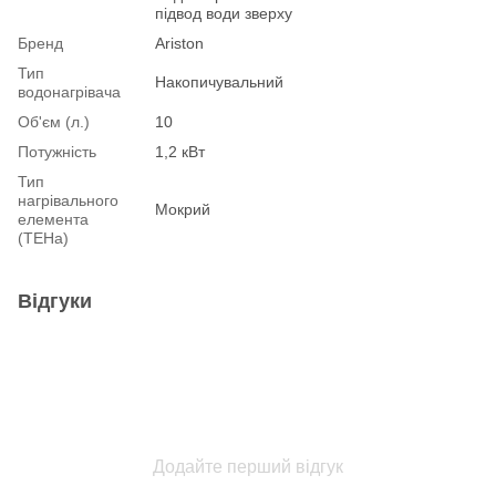
підвод води зверху
Бренд
Ariston
Тип
Накопичувальний
водонагрівача
Об'єм (л.)
10
Потужність
1,2 кВт
Тип
нагрівального
Мокрий
елемента
(ТЕНа)
Відгуки
Додайте перший відгук