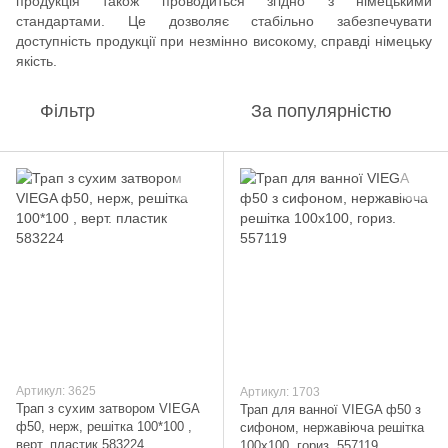
продукція також проводиться згідно з німецькими
стандартами. Це дозволяє стабільно забезпечувати
доступність продукції при незмінно високому, справді німецьку
якість.
Фільтр
За популярністю
Артикул: 3625
Артикул: 1703
Трап з сухим затвором VIEGA
Трап для ванної VIEGA ф50 з
ф50, нерж, решiтка 100*100 ,
сифоном, нержавіюча решiтка
верт. пластик 583224
100х100, гориз. 557119