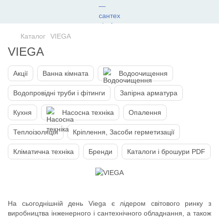
Каталог
VIEGA
VIEGA
Акції
Ванна кімната
Водоочищення
Водопровідні труби і фітинги
Запірна арматура
Кухня
Насосна техніка
Опалення
Теплоізоляція
Кріплення, Засоби герметизації
Кліматична техніка
Бренди
Каталоги і брошури PDF
На сьогоднішній день Viega є лідером світового ринку з
виробництва інженерного і сантехнічного обладнання, а також