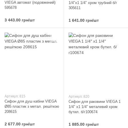
VIEGA автомат (подовжений)
1/4″х1 1/4″ хром трубний б/г
595678
305611
3 443.00 грн/шт
1 641.00 грн/шт
Артикул: 815
Артикул: 820
Сифон для душ кабiни VIEGA
Сифон для раковини VIEGA 1
Ø85 пластик з метал. решіткою
1/4″ х1 1/4″ металевий хром
208615
бутил. б/г100674
2 677.00 грн/шт
1 885.00 грн/шт