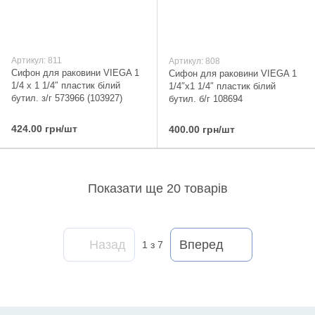
Артикул: 811
Артикул: 808
Сифон для раковини VIEGA 1
Сифон для раковини VIEGA 1
1/4 x 1 1/4″ пластик білий
1/4″х1 1/4″ пластик білий
бутил. з/г 573966 (103927)
бутил. б/г 108694
424.00 грн/шт
400.00 грн/шт
Показати ще 20 товарів
Назад
Вперед
1
з 7