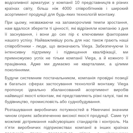
водозливної арматури: у компанії 10 представництв в різних
країнах світу, більш ніж 4000 співробітників і широкий
асортимент продукції для будь-яких технологій монтажу.
При цьому, незважаючи на запаморочливі темпи зростання,
нам вдалося зберегти ті цінності, які відрізняли компанію з дня
її заснування, і вони до сих пір є ключовими факторами
нашого успіху. Найважливішу роль для нас також грають наші
співробітники - люди, що визначають Viega. Забезпечуючи їх
інтенсивну підтримку і підвищення кваліфікації, ми
примножуємо успіх не тільки компанії Viega, а й кожного її
працівника. Адже ми думаємо не кварталами, а цілими
поколіннями.
Будучи системним постачальником, компанія провідні позиції
в багатьох сферах застосування технологій монтажу. Viega
пропонує ідеально збалансований асортимент виробів
найвищої якості клієнтам, які представляють різні галузі, такі як
будівництво, промисловість або суднобудування.
Розташування виробничих потужностей в Німеччині значним
чином сприяє забезпеченню високої якості продукції. Саме тут
можливі дотримання найсуворіших стандартів і контроль. На
п'яти виробничих підприємствах компанії в інших країнах