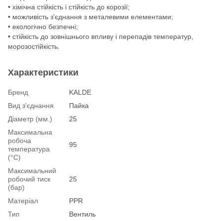
• хімічна стійкість і стійкість до корозії;
• можливість з'єднання з металевими елементами;
• екологічно безпечні;
• стійкість до зовнішнього впливу і перепадів температур,
морозостійкість.
Характеристики
Бренд
KALDE
Вид з'єднання
Пайка
Діаметр (мм.)
25
Максимальна
робоча
95
температура
(°С)
Максимальний
робочий тиск
25
(бар)
Матеріал
PPR
Тип
Вентиль