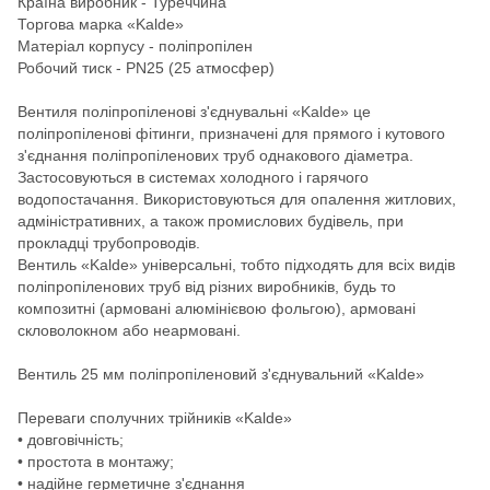
Країна виробник - Туреччина
Торгова марка «Kalde»
Матеріал корпусу - поліпропілен
Робочий тиск - PN25 (25 атмосфер)
Вентиля поліпропіленові з'єднувальні «Kalde» це
поліпропіленові фітинги, призначені для прямого і кутового
з'єднання поліпропіленових труб однакового діаметра.
Застосовуються в системах холодного і гарячого
водопостачання. Використовуються для опалення житлових,
адміністративних, а також промислових будівель, при
прокладці трубопроводів.
Вентиль «Kalde» універсальні, тобто підходять для всіх видів
поліпропіленових труб від різних виробників, будь то
композитні (армовані алюмінієвою фольгою), армовані
скловолокном або неармовані.
Вентиль 25 мм поліпропіленовий з'єднувальний «Kalde»
Переваги сполучних трійників «Kalde»
• довговічність;
• простота в монтажу;
• надійне герметичне з'єднання