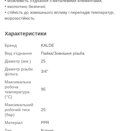
• можливість з'єднання з металевими елементами;
• екологічно безпечні;
• стійкість до зовнішнього впливу і перепадів температур,
морозостійкість.
Характеристики
Бренд
KALDE
Вид з'єднання
Пайка/Зовнішня різьба
Діаметр (мм.)
25
Діаметр різьби
3/4"
фітінга
Максимальна
робоча
95
температура
(°С)
Максимальний
робочий тиск
25
(бар)
Матеріал
PPR
Тип
Кутник