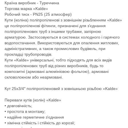
Країна виробник - Туреччина
Торгова марка «Kalde»
Робочий тиск - PN25 (25 атмосфер)
Кути (коліна) поліпропіленові з зовнішнім різьбленням «Kalde»
це поліпропіленові фітинги, призначені для з'єднання
поліпропіленових труб з іншими трубами, запірною
арматурою. Застосовуються в системах холодного і гарячого
водопостачання. Використовуються для опалення житлових,
адміністративних, а також промислових будівель, при
прокладці трубопроводів.
Кути «Kalde» універсальні, тобто підходять для всіх видів
поліпропіленових труб від різних виробників, будь то
композитні (армовані алюмінієвою фольгою), армовані
скловолокном або неармовані.
Кут 25х3/4″ поліпропіленовий з зовнішньою різьбою «Kalde»
Переваги кутів (колін) «Kalde»
• довговічність;
• простота в монтажу;
• надійне герметичне з'єднання
• хімічна стійкість і стійкість до корозії;