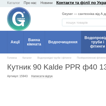
Контакти та філії по Укра
Каталог
Про нас
Новини
Перейти до основного контенту
Geyser — сантехніка від А д
Водопрові
Ванна
Акції
Водоочищення
труби і
кімната
фітинги
Головна
Каталог
Водопровідні труби і фітинги
Поліпропіленові фітинги
Кутник 90 Kalde PPR ф40 1
Артикул: 15943
Написати відгук