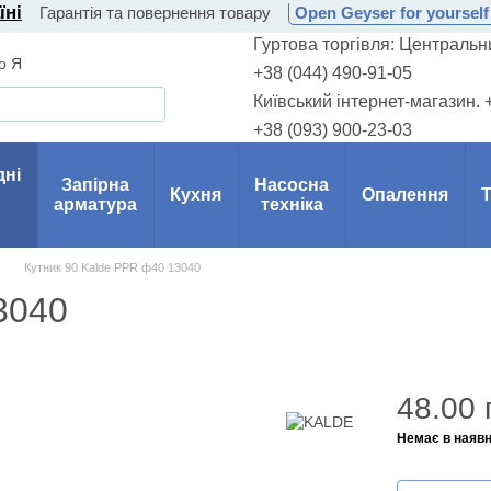
їні
Гарантія та повернення товару
Open Geyser for yourself 
Гуртова торгівля: Центральни
о Я
+38 (044) 490-91-05
Київський інтернет-магазин. 
+38 (093) 900-23-03
дні
Запірна
Насосна
Кухня
Опалення
Т
арматура
техніка
Кутник 90 Kalde PPR ф40 13040
3040
48.00 
Немає в наявн