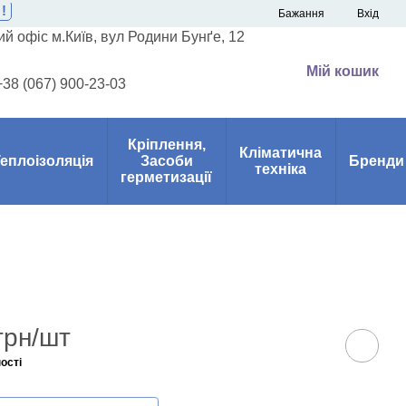
!
Бажання
Вхід
й офіс м.Київ, вул Родини Бунґе, 12
Мій кошик
+38 (067) 900-23-03
Кріплення,
Кліматична
еплоізоляція
Засоби
Бренди
техніка
герметизації
грн/шт
ості