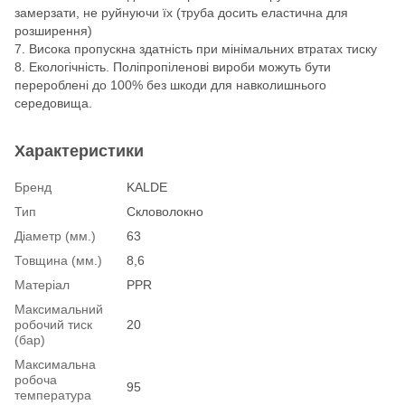
замерзати, не руйнуючи їх (труба досить еластична для
розширення)
7. Висока пропускна здатність при мінімальних втратах тиску
8. Екологічність. Поліпропіленові вироби можуть бути
перероблені до 100% без шкоди для навколишнього
середовища.
Характеристики
Бренд
KALDE
Тип
Скловолокно
Діаметр (мм.)
63
Товщина (мм.)
8,6
Матеріал
PPR
Максимальний
робочий тиск
20
(бар)
Максимальна
робоча
95
температура