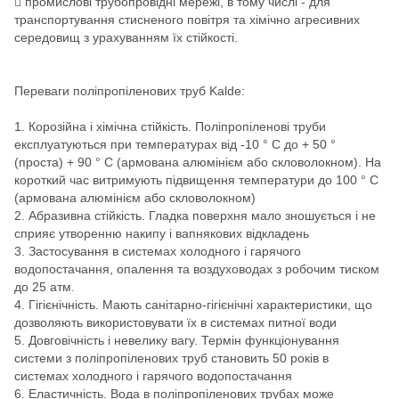
 промислові трубопровідні мережі, в тому числі - для
транспортування стисненого повітря та хімічно агресивних
середовищ з урахуванням їх стійкості.
Переваги поліпропіленових труб Kalde:
1. Корозійна і хімічна стійкість. Поліпропіленові труби
експлуатуються при температурах від -10 ° С до + 50 °
(проста) + 90 ° С (армована алюмінієм або скловолокном). На
короткий час витримують підвищення температури до 100 ° С
(армована алюмінієм або скловолокном)
2. Абразивна стійкість. Гладка поверхня мало зношується і не
сприяє утворенню накипу і вапнякових відкладень
3. Застосування в системах холодного і гарячого
водопостачання, опалення та воздуховодах з робочим тиском
до 25 атм.
4. Гігієнічність. Мають санітарно-гігієнічні характеристики, що
дозволяють використовувати їх в системах питної води
5. Довговічність і невелику вагу. Термін функціонування
системи з поліпропіленових труб становить 50 років в
системах холодного і гарячого водопостачання
6. Еластичність. Вода в поліпропіленових трубах може