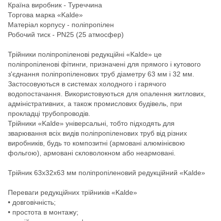
Країна виробник - Туреччина
Торгова марка «Kalde»
Матеріал корпусу - поліпропілен
Робочий тиск - PN25 (25 атмосфер)
Трійники поліпропіленові редукційні «Kalde» це
поліпропіленові фітинги, призначені для прямого і кутового
з'єднання поліпропіленових труб діаметру 63 мм і 32 мм.
Застосовуються в системах холодного і гарячого
водопостачання. Використовуються для опалення житлових,
адміністративних, а також промислових будівель, при
прокладці трубопроводів.
Трійники «Kalde» універсальні, тобто підходять для
зварювання всіх видів поліпропіленових труб від різних
виробників, будь то композитні (армовані алюмінієвою
фольгою), армовані скловолокном або неармовані.
Трійник 63х32х63 мм поліпропіленовий редукційний «Kalde»
Переваги редукційних трійників «Kalde»
• довговічність;
• простота в монтажу;