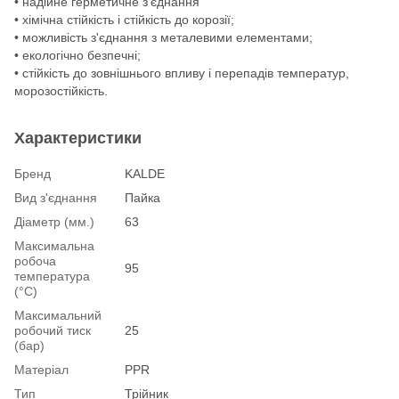
• надійне герметичне з'єднання
• хімічна стійкість і стійкість до корозії;
• можливість з'єднання з металевими елементами;
• екологічно безпечні;
• стійкість до зовнішнього впливу і перепадів температур,
морозостійкість.
Характеристики
Бренд
KALDE
Вид з'єднання
Пайка
Діаметр (мм.)
63
Максимальна
робоча
95
температура
(°С)
Максимальний
робочий тиск
25
(бар)
Матеріал
PPR
Тип
Трійник