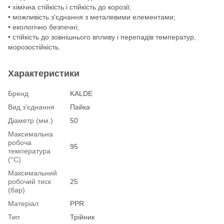
• хімічна стійкість і стійкість до корозії;
• можливість з'єднання з металевими елементами;
• екологічно безпечні;
• стійкість до зовнішнього впливу і перепадів температур,
морозостійкість.
Характеристики
Бренд
KALDE
Вид з'єднання
Пайка
Діаметр (мм.)
50
Максимальна
робоча
95
температура
(°С)
Максимальний
робочий тиск
25
(бар)
Матеріал
PPR
Тип
Трійник