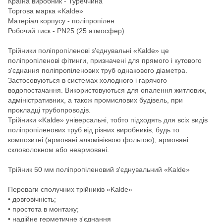
Країна виробник - Туреччина
Торгова марка «Kalde»
Матеріал корпусу - поліпропілен
Робочий тиск - PN25 (25 атмосфер)
Трійники поліпропіленові з'єднувальні «Kalde» це
поліпропіленові фітинги, призначені для прямого і кутового
з'єднання поліпропіленових труб однакового діаметра.
Застосовуються в системах холодного і гарячого
водопостачання. Використовуються для опалення житлових,
адміністративних, а також промислових будівель, при
прокладці трубопроводів.
Трійники «Kalde» універсальні, тобто підходять для всіх видів
поліпропіленових труб від різних виробників, будь то
композитні (армовані алюмінієвою фольгою), армовані
скловолокном або неармовані.
Трійник 50 мм поліпропіленовий з'єднувальний «Kalde»
Переваги сполучних трійників «Kalde»
• довговічність;
• простота в монтажу;
• надійне герметичне з'єднання