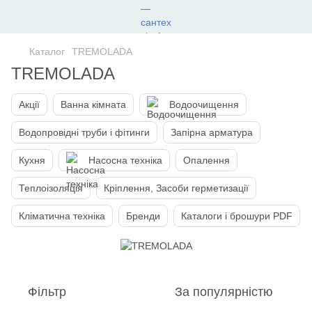
Каталог
TREMOLADA
TREMOLADA
Акції
Ванна кімната
Водоочищення
Водопровідні труби і фітинги
Запірна арматура
Кухня
Насосна техніка
Опалення
Теплоізоляція
Кріплення, Засоби герметизації
Кліматична техніка
Бренди
Каталоги і брошури PDF
Фільтр
За популярністю