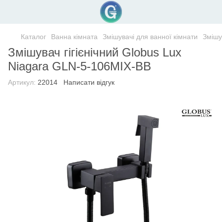
Каталог
Ванна кімната
Змішувачі для ванної кімнати
Змішу
Змішувач гігієнічний Globus Lux
Niagara GLN-5-106MIX-BB
Артикул:
22014
Написати відгук