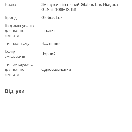
Назва
Змішувач гігієнічний Globus Lux Niagara
GLN-5-106MIX-BB
Бренд
Globus Lux
Вид змішувачів
для ванної
Гігієнічні
кімнати
Тип монтажу
Настінний
Колір
Чорний
змішувачів
Тип змішувача
для ванної
Одноважільний
кімнати
Відгуки