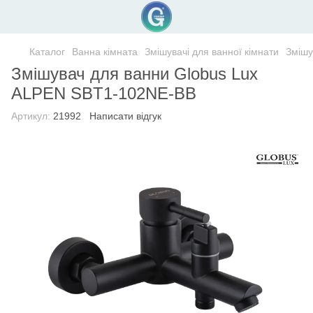
Каталог
Ванна кімната
Змішувачі для ванної кімнати
Змішу
Змішувач для ванни Globus Lux
ALPEN SBT1-102NE-BB
Артикул:
21992
Написати відгук