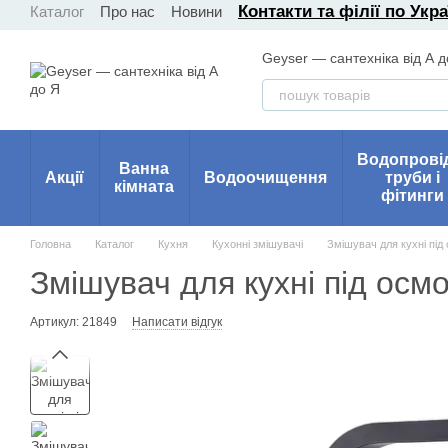
Контакти та філії по Укра
Каталог
Про нас
Новини
Перейти до основного контенту
Geyser — сантехніка від А д
Водопрові
Ванна
Акції
Водоочищення
труби і
кімната
фітинги
Головна
Каталог
Кухня
Кухонні змішувачі
Змішувач для кухні пі
Змішувач для кухні під ос
Артикул: 21849
Написати відгук