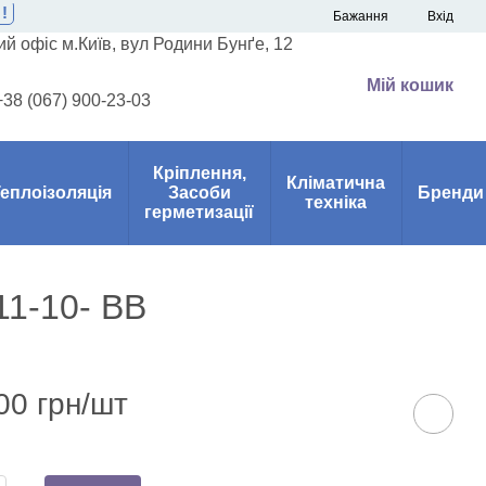
!
Бажання
Вхід
й офіс м.Київ, вул Родини Бунґе, 12
Мій кошик
+38 (067) 900-23-03
Кріплення,
Кліматична
еплоізоляція
Засоби
Бренди
техніка
герметизації
11-10- BB
00 грн/шт