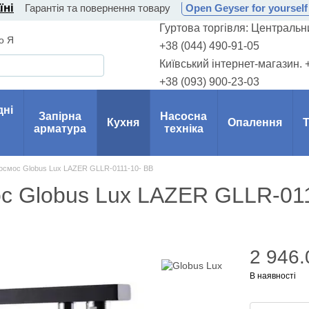
їні
Гарантія та повернення товару
Open Geyser for yourself 
Гуртова торгівля: Центральни
о Я
+38 (044) 490-91-05
Київський інтернет-магазин. 
+38 (093) 900-23-03
дні
Запірна
Насосна
Кухня
Опалення
Т
арматура
техніка
д осмос Globus Lux LAZER GLLR-0111-10- BB
мос Globus Lux LAZER GLLR-01
2 946.
В наявності