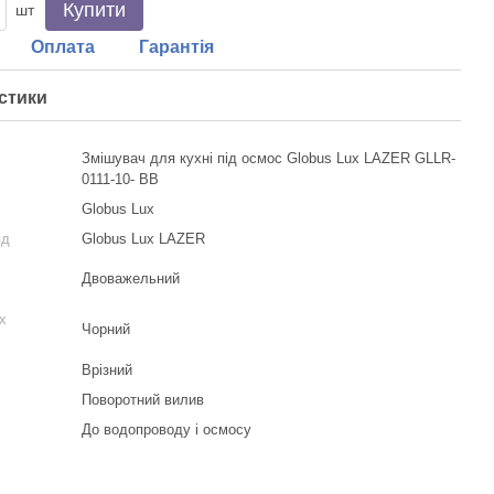
Купити
шт
Оплата
Гарантія
стики
Змішувач для кухні під осмос Globus Lux LAZER GLLR-
0111-10- BB
Globus Lux
яд
Globus Lux LAZER
Двоважельний
х
Чорний
Врізний
Поворотний вилив
До водопроводу і осмосу