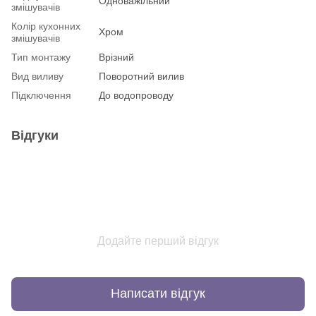
Одноважільний
змішувачів
Колір кухонних
Хром
змішувачів
Тип монтажу
Врізний
Вид виливу
Поворотний вилив
Підключення
До водопроводу
Відгуки
Додайте перший відгук
Написати відгук