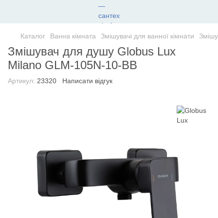
Каталог
Ванна кімната
Змішувачі для ванної кімнати
Змішу
Змішувач для душу Globus Lux
Milano GLM-105N-10-BB
Артикул:
23320
Написати відгук