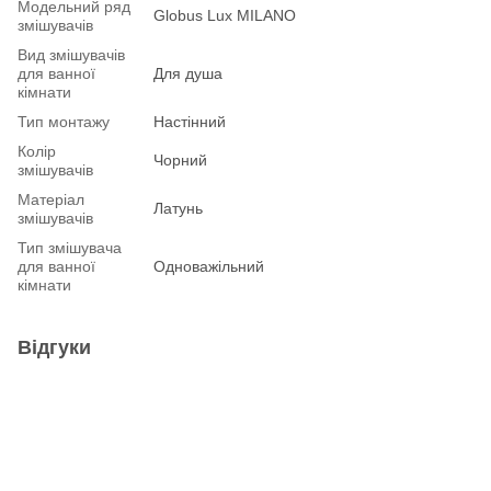
Модельний ряд
Globus Lux MILANO
змішувачів
Вид змішувачів
для ванної
Для душа
кімнати
Тип монтажу
Настінний
Колір
Чорний
змішувачів
Матеріал
Латунь
змішувачів
Тип змішувача
для ванної
Одноважільний
кімнати
Відгуки