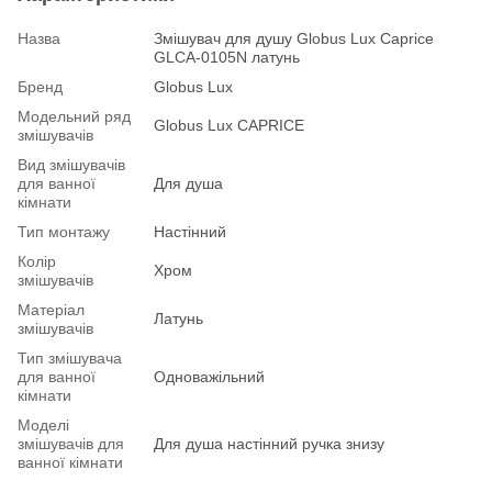
Назва
Змішувач для душу Globus Lux Caprice
GLCA-0105N латунь
Бренд
Globus Lux
Модельний ряд
Globus Lux CAPRICE
змішувачів
Вид змішувачів
для ванної
Для душа
кімнати
Тип монтажу
Настінний
Колір
Хром
змішувачів
Матеріал
Латунь
змішувачів
Тип змішувача
для ванної
Одноважільний
кімнати
Моделі
змішувачів для
Для душа настінний ручка знизу
ванної кімнати