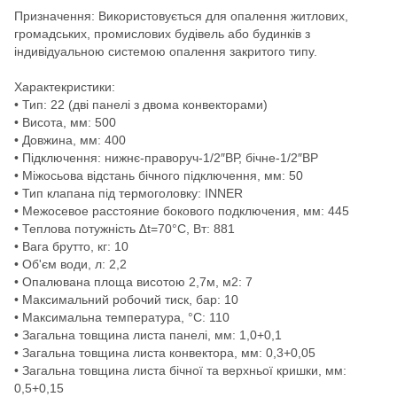
Призначення: Використовується для опалення житлових,
громадських, промислових будівель або будинків з
індивідуальною системою опалення закритого типу.
Характекристики:
• Тип: 22 (дві панелі з двома конвекторами)
• Висота, мм: 500
• Довжина, мм: 400
• Підключення: нижнє-праворуч-1/2″ВР, бічне-1/2″ВР
• Міжосьова відстань бічного підключення, мм: 50
• Тип клапана під термоголовку: INNER
• Межосевое расстояние бокового подключения, мм: 445
• Теплова потужність ∆t=70°C, Вт: 881
• Вага брутто, кг: 10
• Об'єм води, л: 2,2
• Опалювана площа висотою 2,7м, м2: 7
• Максимальний робочий тиск, бар: 10
• Максимальна температура, °С: 110
• Загальна товщина листа панелі, мм: 1,0+0,1
• Загальна товщина листа конвектора, мм: 0,3+0,05
• Загальна товщина листа бічної та верхньої кришки, мм:
0,5+0,15