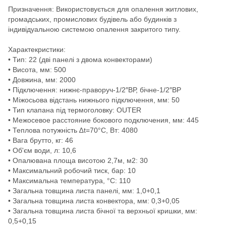
Призначення: Використовується для опалення житлових,
громадських, промислових будівель або будинків з
індивідуальною системою опалення закритого типу.
Характекристики:
• Тип: 22 (дві панелі з двома конвекторами)
• Висота, мм: 500
• Довжина, мм: 2000
• Підключення: нижнє-праворуч-1/2″ВР, бічне-1/2″ВР
• Міжосьова відстань нижнього підключення, мм: 50
• Тип клапана під термоголовку: OUTER
• Межосевое расстояние бокового подключения, мм: 445
• Теплова потужність ∆t=70°C, Вт: 4080
• Вага брутто, кг: 46
• Об'єм води, л: 10,6
• Опалювана площа висотою 2,7м, м2: 30
• Максимальний робочий тиск, бар: 10
• Максимальна температура, °С: 110
• Загальна товщина листа панелі, мм: 1,0+0,1
• Загальна товщина листа конвектора, мм: 0,3+0,05
• Загальна товщина листа бічної та верхньої кришки, мм:
0,5+0,15