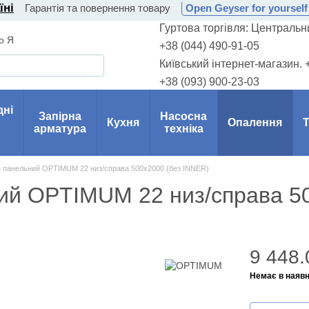
їні
Гарантія та повернення товару
Open Geyser for yourself 
Гуртова торгівля: Центральни
о Я
+38 (044) 490-91-05
Київський інтернет-магазин. 
+38 (093) 900-23-03
дні
Запірна
Насосна
Кухня
Опалення
Т
арматура
техніка
й панельний OPTIMUM 22 низ/справа 500х2000 (без INNER)
ий OPTIMUM 22 низ/справа 5
9 448.
Немає в наявн