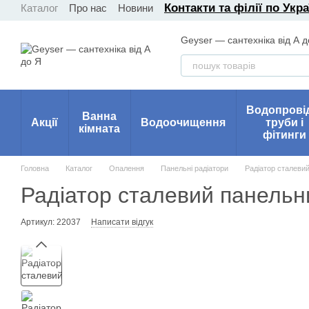
Контакти та філії по Укра
Каталог
Про нас
Новини
Перейти до основного контенту
Geyser — сантехніка від А д
Водопрові
Ванна
Акції
Водоочищення
труби і
кімната
фітинги
Головна
Каталог
Опалення
Панельні радіатори
Радіатор сталеви
Радіатор сталевий панельн
Артикул: 22037
Написати відгук