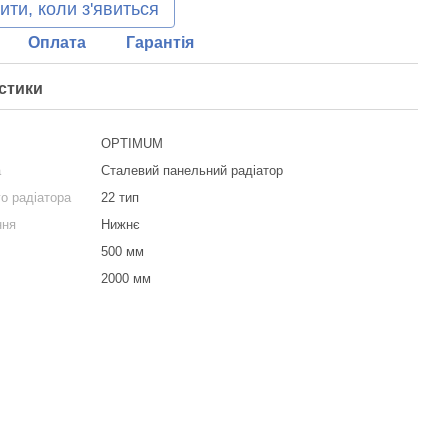
ити, коли з'явиться
Оплата
Гарантія
стики
OPTIMUM
а
Сталевий панельний радіатор
о радіатора
22 тип
ння
Нижнє
500 мм
2000 мм