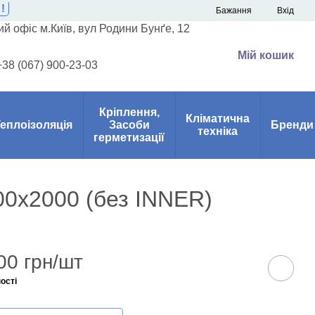
!
Бажання
Вхід
й офіс м.Київ, вул Родини Бунґе, 12
Мій кошик
+38 (067) 900-23-03
Кріплення,
Кліматична
еплоізоляція
Засоби
Бренди
техніка
герметизації
00х2000 (без INNER)
00 грн/шт
ості