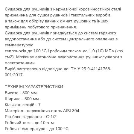
Сушарка для рушників з нержавіючої корозійностійкої сталі
призначена для сушки рушників і текстильних виробів,
а також для обігріву ванних кімнат, душових та інших
приміщень побутового призначення.
Сушарка для рушників приєднується до систем гарячого
водопостачання або до систем центрального опалення з
температурою
теплоносія до 100 °С і робочим тиском до 1,0 (10) МПа (кгс/
см2). Можливе автономне використання рушникосушарки з
електротенами.
Виріб виготовлено відповідно до: ТУ У 25.9-41141768-
001:2017
ТЕХНІЧНІ ХАРАКТЕРИСТИКИ
Висота - 800 мм
Ширина - 500 мм
Кількість секцій - 7
Матеріал - нержавіюча сталь AISI 304
Різьбове з'єднання --G 1/2'
Робочий тиск --до 10 атм
Робоча температура - до 100 °С