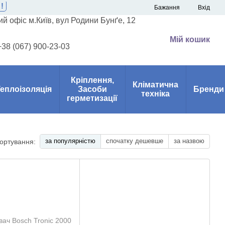
!
Бажання
Вхід
й офіс м.Київ, вул Родини Бунґе, 12
Мій кошик
+38 (067) 900-23-03
Кріплення,
Кліматична
еплоізоляція
Засоби
Бренди
техніка
герметизації
за популярністю
спочатку дешевше
за назвою
ортування: