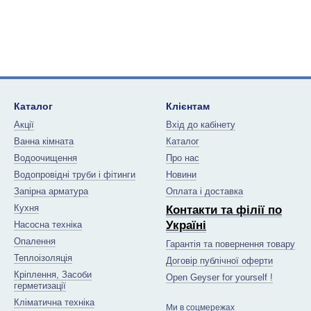
Каталог
Клієнтам
Акції
Вхід до кабінету
Ванна кімната
Каталог
Водоочищення
Про нас
Водопровідні труби і фітинги
Новини
Запірна арматура
Оплата і доставка
Кухня
Контакти та філії по
Україні
Насосна техніка
Опалення
Гарантія та повернення товару
Теплоізоляція
Договір публічної оферти
Кріплення, Засоби
Open Geyser for yourself !
герметизації
Кліматична техніка
Ми в соцмережах