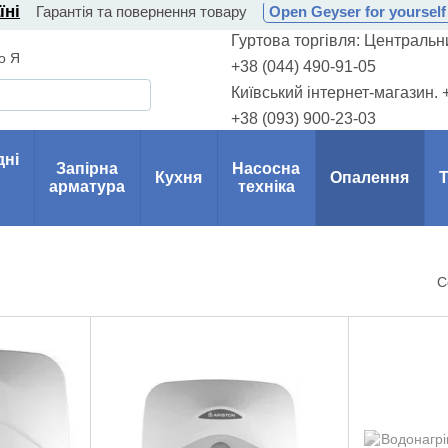
їні
Гарантія та повернення товару
Open Geyser for yourself 
Гуртова торгівля: Центральни
о Я
+38 (044) 490-91-05
Київський інтернет-магазин. 
+38 (093) 900-23-03
дні
Запірна
Насосна
Кухня
Опалення
Т
арматура
техніка
С