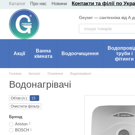
Контакти та філії по Укра
Каталог
Про нас
Новини
Перейти до основного контенту
Geyser — сантехніка від А д
Водопрові
Ванна
Акції
Водоочищення
труби і
кімната
фітинги
Головна
Каталог
Опалення
Водонагрівачі
Водонагрівачі
Об'єм (л.):
15
Очистити фільтр
Бренд
Ariston
2
BOSCH
1