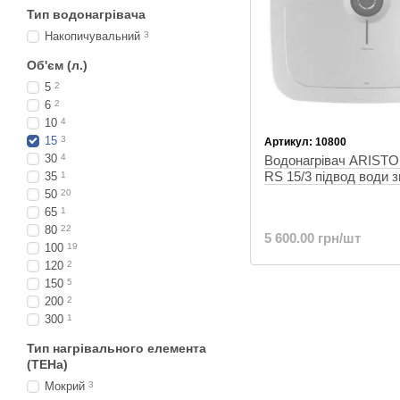
Тип водонагрівача
Накопичувальний
3
Об'єм (л.)
5
2
6
2
10
4
15
3
Артикул: 10800
30
4
Водонагрівач ARIST
RS 15/3 підвод води 
35
1
50
20
65
1
80
22
5 600.00 грн/шт
100
19
120
2
150
5
200
2
300
1
Тип нагрівального елемента
(ТЕНа)
Мокрий
3