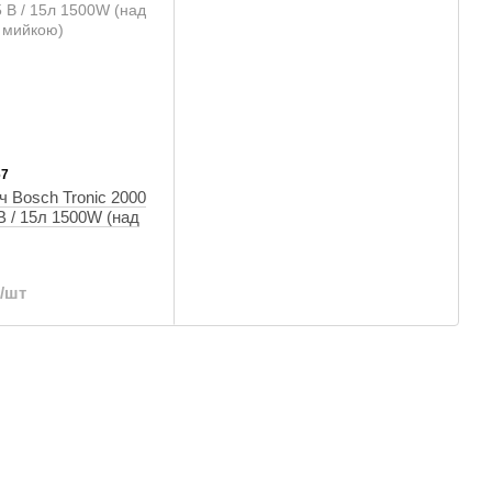
67
ч Bosch Tronic 2000
B / 15л 1500W (над
н/шт