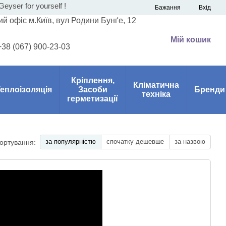
eyser for yourself !
Бажання
Вхід
й офіс м.Київ, вул Родини Бунґе, 12
Мій кошик
+38 (067) 900-23-03
Кріплення,
Кліматична
еплоізоляція
Засоби
Бренди
техніка
герметизації
за популярністю
спочатку дешевше
за назвою
ортування: