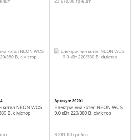
рн/шт
23 679.00 грн/шт
44
Артикул: 20201
ий котел NEON WCS
Електричний котел NEON WCS
380 В, сімістор
9.0 кВт 220/380 В, сімістор
н/шт
6 261.00 грн/шт