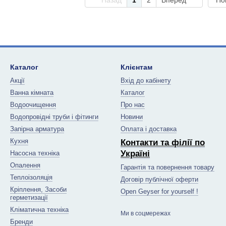
Назад
1
2
Вперед
По
Каталог
Клієнтам
Акції
Вхід до кабінету
Ванна кімната
Каталог
Водоочищення
Про нас
Водопровідні труби і фітинги
Новини
Запірна арматура
Оплата і доставка
Кухня
Контакти та філії по
Україні
Насосна техніка
Опалення
Гарантія та повернення товару
Теплоізоляція
Договір публічної оферти
Кріплення, Засоби
Open Geyser for yourself !
герметизації
Кліматична техніка
Ми в соцмережах
Бренди