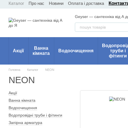
Контакти
Каталог
Про нас
Новини
Оплата і доставка
Перейти до основного контенту
Geyser — сантехніка від А д
Водопрові
Ванна
Акції
Водоочищення
труби і
кімната
фітинги
Головна
Каталог
NEON
NEON
Акції
Ванна кімната
Водоочищення
Водопровідні труби і фітинги
Запірна арматура