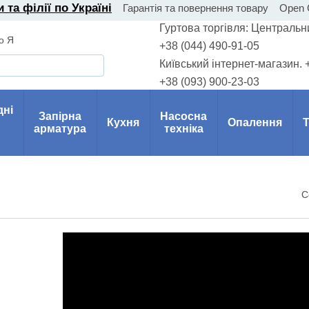
 та філії по Україні
Гарантія та повернення товару
Open G
Гуртова торгівля: Центральни
о Я
+38 (044) 490-91-05
Київський інтернет-магазин. 
+38 (093) 900-23-03
дні
Запірна
Насосна
Кухня
Опалення
Т
арматура
техніка
С