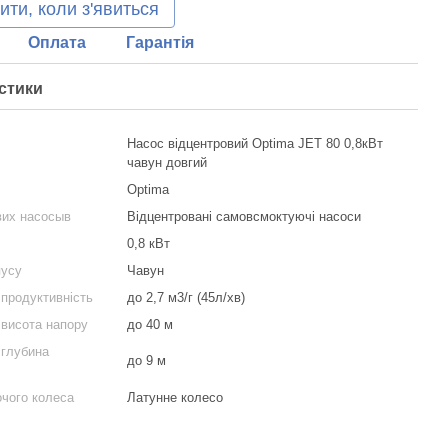
ити, коли з'явиться
Оплата
Гарантія
стики
Насос відцентровий Optima JET 80 0,8кВт
чавун довгий
Optima
вих насосыв
Відцентровані самовсмоктуючі насоси
0,8 кВт
пусу
Чавун
продуктивність
до 2,7 м3/г (45л/хв)
висота напору
до 40 м
глубина
до 9 м
очого колеса
Латунне колесо