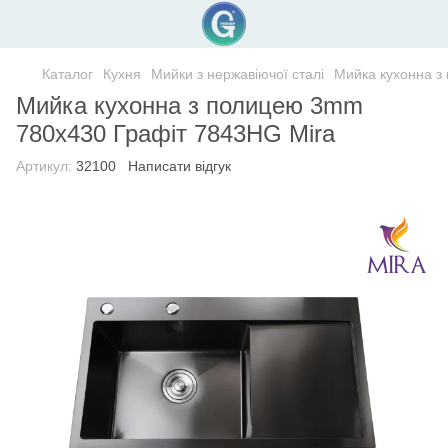
Каталог
Кухня
Мийки з нержавіючої сталі
Мийка кухонна з
Мийка кухонна з полицею 3mm
780х430 Графіт 7843HG Mira
Артикул:
32100
Написати відгук