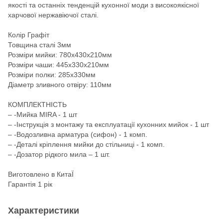
якості та останніх тенденцій кухонної моди з високоякісної
харчової нержавіючої сталі.
Колір Графіт
Товщина сталі 3мм
Розміри мийки: 780х430х210мм
Розміри чаши: 445х330х210мм
Розміри полки: 285х330мм
Діаметр зливного отвіру: 110мм
КОМПЛЕКТНІСТЬ
– -Мийка MIRA - 1 шт
– -Інструкція з монтажу та експлуатації кухонних мийок - 1 шт
– -Водозливна арматура (сифон) - 1 комп.
– -Деталі кріплення мийки до стільниці - 1 комп.
– -Дозатор рідкого мила – 1 шт.
Виготовлено в КитаЇ
Гарантія 1 рік
Характеристики