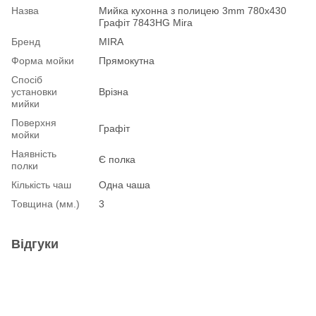
Назва
Мийка кухонна з полицею 3mm 780х430
Графіт 7843HG Mira
Бренд
MIRA
Форма мойки
Прямокутна
Спосіб
установки
Врізна
мийки
Поверхня
Графіт
мойки
Наявність
Є полка
полки
Кількість чаш
Одна чаша
Товщина (мм.)
3
Відгуки