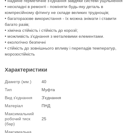
• надійне герметичне з'єднання завдяки системі ущільнення
• нескладні в ремонті - поміняти будь-яку деталь в
компресійному фітингу не складе великих труднощів;
• багаторазове використання - їх можна знімати і ставити
багато разів;
• хімічна стійкість і стійкість до корозії;
• можливість з'єднання з металевими елементами.
• екологічно безпечні
• стійкість до зовнішнього впливу і перепадів температур,
морозостійкість
Характеристики
Діаметр (мм.)
40
Тип
Муфта
Вид з'єднання
З'єднання
Матеріал
ПНД
Максимальний
робочий тиск
25
(бар)
Максимальна