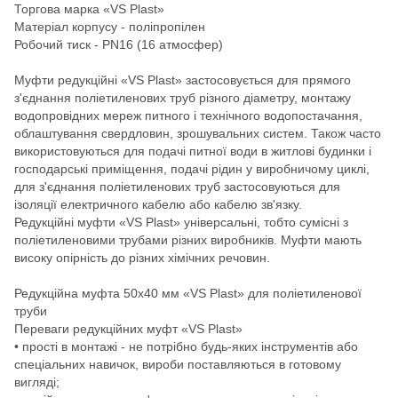
Торгова марка «VS Plast»
Матеріал корпусу - поліпропілен
Робочий тиск - PN16 (16 атмосфер)
Муфти редукційні «VS Plast» застосовується для прямого
з'єднання поліетиленових труб різного діаметру, монтажу
водопровідних мереж питного і технічного водопостачання,
облаштування свердловин, зрошувальних систем. Також часто
використовуються для подачі питної води в житлові будинки і
господарські приміщення, подачі рідин у виробничому циклі,
для з'єднання поліетиленових труб застосовуються для
ізоляції електричного кабелю або кабелю зв'язку.
Редукційні муфти «VS Plast» універсальні, тобто сумісні з
поліетиленовими трубами різних виробників. Муфти мають
високу опірність до різних хімічних речовин.
Редукційна муфта 50х40 мм «VS Plast» для поліетиленової
труби
Переваги редукційних муфт «VS Plast»
• прості в монтажі - не потрібно будь-яких інструментів або
спеціальних навичок, вироби поставляються в готовому
вигляді;