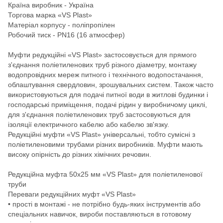
Країна виробник - Україна
Торгова марка «VS Plast»
Матеріал корпусу - поліпропілен
Робочий тиск - PN16 (16 атмосфер)
Муфти редукційні «VS Plast» застосовується для прямого
з'єднання поліетиленових труб різного діаметру, монтажу
водопровідних мереж питного і технічного водопостачання,
облаштування свердловин, зрошувальних систем. Також часто
використовуються для подачі питної води в житлові будинки і
господарські приміщення, подачі рідин у виробничому циклі,
для з'єднання поліетиленових труб застосовуються для
ізоляції електричного кабелю або кабелю зв'язку.
Редукційні муфти «VS Plast» універсальні, тобто сумісні з
поліетиленовими трубами різних виробників. Муфти мають
високу опірність до різних хімічних речовин.
Редукційна муфта 50х25 мм «VS Plast» для поліетиленової
труби
Переваги редукційних муфт «VS Plast»
• прості в монтажі - не потрібно будь-яких інструментів або
спеціальних навичок, вироби поставляються в готовому