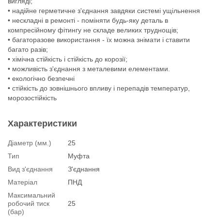
вигляді;
• надійне герметичне з'єднання завдяки системі ущільнення
• нескладні в ремонті - поміняти будь-яку деталь в
компресійному фітингу не складе великих труднощів;
• багаторазове використання - їх можна знімати і ставити
багато разів;
• хімічна стійкість і стійкість до корозії;
• можливість з'єднання з металевими елементами.
• екологічно безпечні
• стійкість до зовнішнього впливу і перепадів температур,
морозостійкість
Характеристики
Діаметр (мм.)
25
Тип
Муфта
Вид з'єднання
З'єднання
Матеріал
ПНД
Максимальний
робочий тиск
25
(бар)