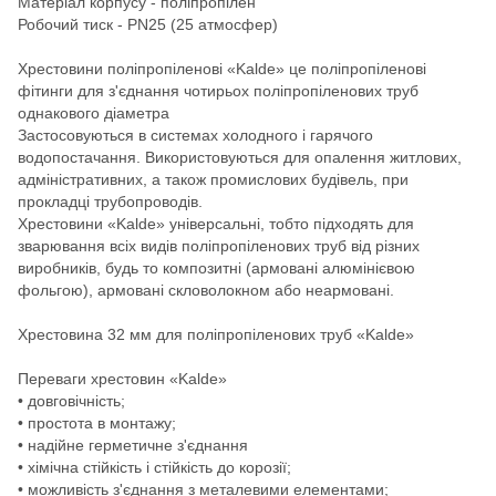
Матеріал корпусу - поліпропілен
Робочий тиск - PN25 (25 атмосфер)
Хрестовини поліпропіленові «Kalde» це поліпропіленові
фітинги для з'єднання чотирьох поліпропіленових труб
однакового діаметра
Застосовуються в системах холодного і гарячого
водопостачання. Використовуються для опалення житлових,
адміністративних, а також промислових будівель, при
прокладці трубопроводів.
Хрестовини «Kalde» універсальні, тобто підходять для
зварювання всіх видів поліпропіленових труб від різних
виробників, будь то композитні (армовані алюмінієвою
фольгою), армовані скловолокном або неармовані.
Хрестовина 32 мм для поліпропіленових труб «Kalde»
Переваги хрестовин «Kalde»
• довговічність;
• простота в монтажу;
• надійне герметичне з'єднання
• хімічна стійкість і стійкість до корозії;
• можливість з'єднання з металевими елементами;