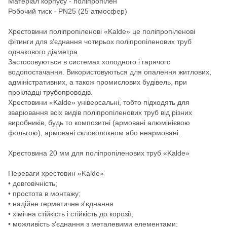
Матеріал корпусу - поліпропілен
Робочий тиск - PN25 (25 атмосфер)
Хрестовини поліпропіленові «Kalde» це поліпропіленові
фітинги для з'єднання чотирьох поліпропіленових труб
однакового діаметра
Застосовуються в системах холодного і гарячого
водопостачання. Використовуються для опалення житлових,
адміністративних, а також промислових будівель, при
прокладці трубопроводів.
Хрестовини «Kalde» універсальні, тобто підходять для
зварювання всіх видів поліпропіленових труб від різних
виробників, будь то композитні (армовані алюмінієвою
фольгою), армовані скловолокном або неармовані.
Хрестовина 20 мм для поліпропіленових труб «Kalde»
Переваги хрестовин «Kalde»
• довговічність;
• простота в монтажу;
• надійне герметичне з'єднання
• хімічна стійкість і стійкість до корозії;
• можливість з'єднання з металевими елементами;