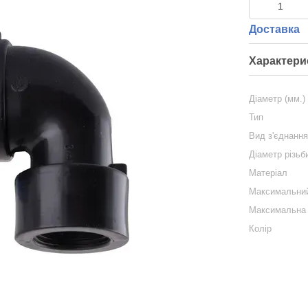
Доставка
Характери
Діаметр (мм.)
Тип
Вид з'єднанн
Діаметр різьб
Матеріал
Максимальний
Максимальна 
Колір