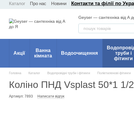
Контакти та філії по Укра
Каталог
Про нас
Новини
Перейти до основного контенту
Geyser — сантехніка від А д
Водопрові
Ванна
Акції
Водоочищення
труби і
кімната
фітинги
Головна
Каталог
Водопровідні труби і фітинги
Поліетиленові фітинги
Коліно ПНД Vsplast 50*1 1/2
Артикул: 7893
Написати відгук