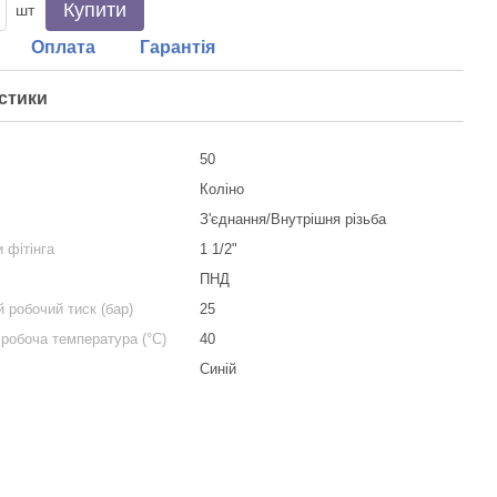
Купити
шт
Оплата
Гарантія
стики
50
Коліно
я
З'єднання/Внутрішня різьба
и фітінга
1 1/2"
ПНД
 робочий тиск (бар)
25
робоча температура (°С)
40
Синій