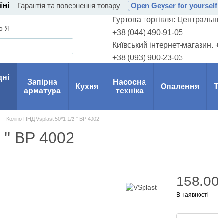
їні
Гарантія та повернення товару
Open Geyser for yourself 
Гуртова торгівля: Центральни
о Я
+38 (044) 490-91-05
Київський інтернет-магазин. 
+38 (093) 900-23-03
дні
Запірна
Насосна
Кухня
Опалення
Т
арматура
техніка
Коліно ПНД Vsplast 50*1 1/2 '' ВР 4002
 '' ВР 4002
158.00
В наявності