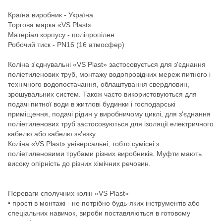
Країна виробник - Україна
Торгова марка «VS Plast»
Матеріал корпусу - поліпропілен
Робочий тиск - PN16 (16 атмосфер)
Коліна з'єднувальні «VS Plast» застосовується для з'єднання
поліетиленових труб, монтажу водопровідних мереж питного і
технічного водопостачання, облаштування свердловин,
зрошувальних систем. Також часто використовуються для
подачі питної води в житлові будинки і господарські
приміщення, подачі рідин у виробничому циклі, для з'єднання
поліетиленових труб застосовуються для ізоляції електричного
кабелю або кабелю зв'язку.
Коліна «VS Plast» універсальні, тобто сумісні з
поліетиленовими трубами різних виробників. Муфти мають
високу опірність до різних хімічних речовин.
Переваги сполучних колін «VS Plast»
• прості в монтажі - не потрібно будь-яких інструментів або
спеціальних навичок, вироби поставляються в готовому