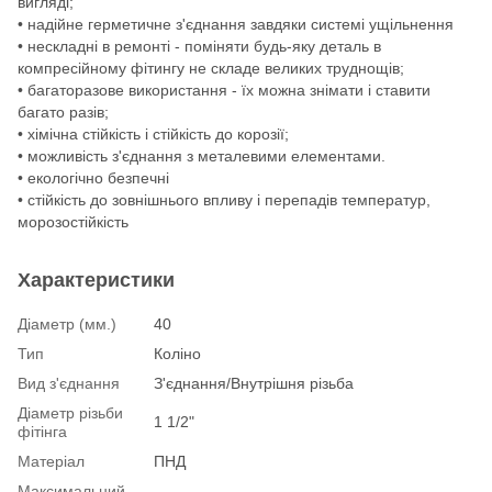
вигляді;
• надійне герметичне з'єднання завдяки системі ущільнення
• нескладні в ремонті - поміняти будь-яку деталь в
компресійному фітингу не складе великих труднощів;
• багаторазове використання - їх можна знімати і ставити
багато разів;
• хімічна стійкість і стійкість до корозії;
• можливість з'єднання з металевими елементами.
• екологічно безпечні
• стійкість до зовнішнього впливу і перепадів температур,
морозостійкість
Характеристики
Діаметр (мм.)
40
Тип
Коліно
Вид з'єднання
З'єднання/Внутрішня різьба
Діаметр різьби
1 1/2"
фітінга
Матеріал
ПНД
Максимальний