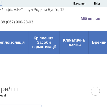
!
Бажання
Вхід
й офіс м.Київ, вул Родини Бунґе, 12
Мій кошик
+38 (067) 900-23-03
Кріплення,
Кліматична
еплоізоляція
Засоби
Бренди
техніка
герметизації
грн/шт
ості