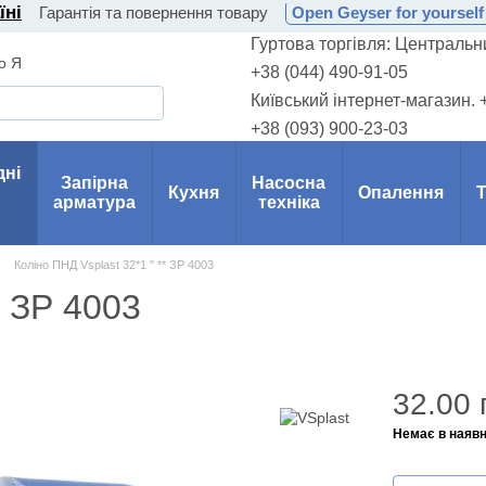
їні
Гарантія та повернення товару
Open Geyser for yourself 
Гуртова торгівля: Центральни
о Я
+38 (044) 490-91-05
Київський інтернет-магазин. 
+38 (093) 900-23-03
дні
Запірна
Насосна
Кухня
Опалення
Т
арматура
техніка
Коліно ПНД Vsplast 32*1 '' ** ЗР 4003
* ЗР 4003
32.00 
Немає в наявн