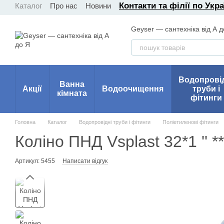
Контакти та філії по Укра
Каталог
Про нас
Новини
Перейти до основного контенту
Geyser — сантехніка від А д
Водопрові
Ванна
Акції
Водоочищення
труби і
кімната
фітинги
Головна
Каталог
Водопровідні труби і фітинги
Поліетиленові фітинги
Коліно ПНД Vsplast 32*1 '' *
Артикул: 5455
Написати відгук