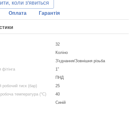
ити, коли з'явиться
Оплата
Гарантія
стики
32
Коліно
я
З'єднання/Зовнішня різьба
и фітінга
1"
ПНД
 робочий тиск (бар)
25
робоча температура (°С)
40
Синій