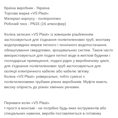
Країна виробник - Україна
Торгова марка «VS Plast»
Матеріал корпусу - поліпропілен
Робочий тиск - PN16 (16 атмосфер)
Коліна затискні «VS Plast» із зовнішнім різьбленням
застосовуються для з'єднання поліетиленових труб, монтажу
водопровідних мереж питного і технічного водопостачання,
облаштування свердловин, зрошувальних систем. Також часто
використовуються для подачі питної води в житлові будинки і
господарські приміщення, подачі рідин у виробничому циклі,
для з'єднання поліетиленових труб застосовуються для
ізоляції електричного кабелю або кабелю зв'язку.
Коліна «VS Plast» універсальні, тобто сумісні з
поліетиленовими трубами різних виробників. Муфти мають
високу опірність до різних хімічних речовин.
Переваги колін «VS Plast»
• прості в монтажі - не потрібно будь-яких інструментів або
спеціальних навичок, вироби поставляються в готовому