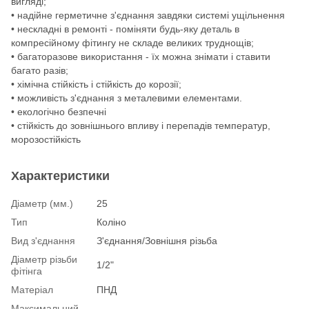
вигляді;
• надійне герметичне з'єднання завдяки системі ущільнення
• нескладні в ремонті - поміняти будь-яку деталь в
компресійному фітингу не складе великих труднощів;
• багаторазове використання - їх можна знімати і ставити
багато разів;
• хімічна стійкість і стійкість до корозії;
• можливість з'єднання з металевими елементами.
• екологічно безпечні
• стійкість до зовнішнього впливу і перепадів температур,
морозостійкість
Характеристики
Діаметр (мм.)
25
Тип
Коліно
Вид з'єднання
З'єднання/Зовнішня різьба
Діаметр різьби
1/2"
фітінга
Матеріал
ПНД
Максимальний