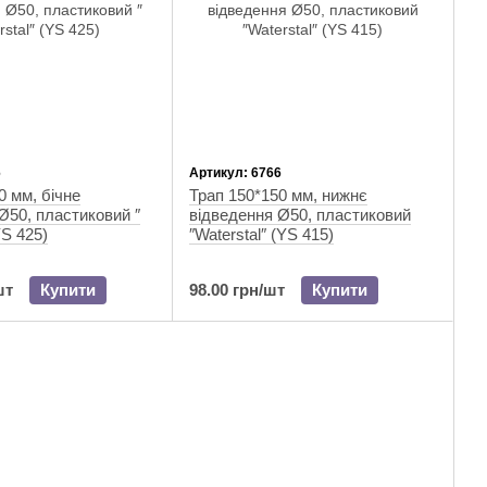
6
Артикул: 6766
0 мм, бічне
Трап 150*150 мм, нижнє
Ø50, пластиковий ″
відведення Ø50, пластиковий
YS 425)
″Waterstal″ (YS 415)
шт
Купити
98.00 грн/шт
Купити