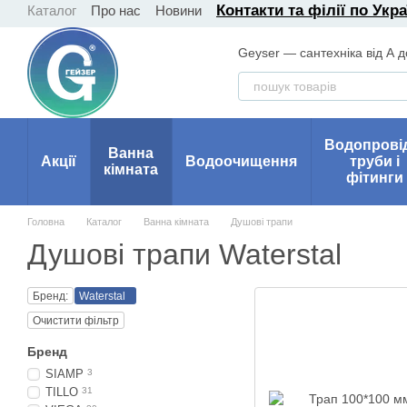
Контакти та філії по Укра
Каталог
Про нас
Новини
Перейти до основного контенту
Geyser — сантехніка від А д
Водопрові
Ванна
Акції
Водоочищення
труби і
кімната
фітинги
Головна
Каталог
Ванна кімната
Душові трапи
Душові трапи Waterstal
Бренд:
Waterstal
Очистити фільтр
Бренд
SIAMP
3
TILLO
31