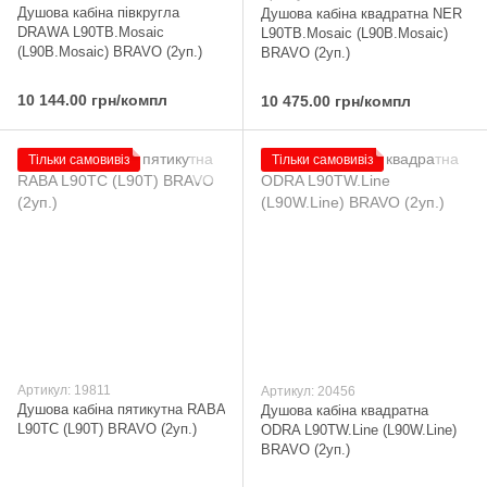
Душова кабіна півкругла
Душова кабіна квадратна NER
DRAWA L90TB.Mosaic
L90TB.Mosaic (L90B.Mosaic)
(L90B.Mosaic) BRAVO (2уп.)
BRAVO (2уп.)
10 144.00 грн/компл
10 475.00 грн/компл
Тільки самовивіз
Тільки самовивіз
Артикул: 19811
Артикул: 20456
Душова кабіна пятикутна RABA
Душова кабіна квадратна
L90TC (L90T) BRAVO (2уп.)
ODRA L90TW.Line (L90W.Line)
BRAVO (2уп.)