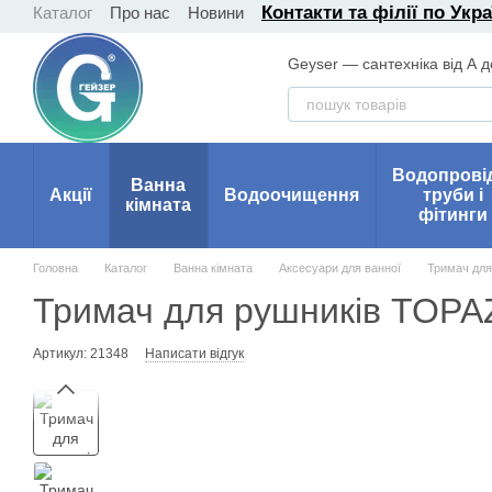
Контакти та філії по Укра
Каталог
Про нас
Новини
Перейти до основного контенту
Geyser — сантехніка від А д
Водопрові
Ванна
Акції
Водоочищення
труби і
кімната
фітинги
Головна
Каталог
Ванна кімната
Аксесуари для ванної
Тримач для
Тримач для рушників TOPA
Артикул: 21348
Написати відгук