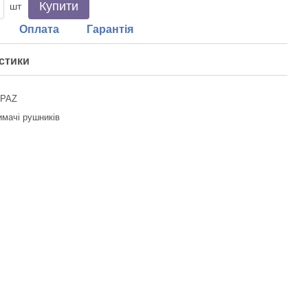
Купити
шт
Оплата
Гарантія
стики
PAZ
имачі рушників