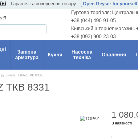
їні
Гарантія та повернення товару
Open Geyser for yourself 
Гуртова торгівля: Центральни
о Я
+38 (044) 490-91-05
Київський інтернет-магазин. 
+38 (093) 900-23-03
дні
Запірна
Насосна
Кухня
Опалення
Т
арматура
техніка
 рушників TOPAZ TКВ 8331
Z TКВ 8331
1 080.
В наявності