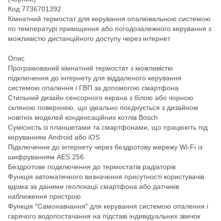
Код 7736701392
Кімнатний термостат для керування опалювальною системою
по температурі приміщення або погодозалежного керування з
можливістю дистанційного доступу через інтернет
Опис
Програмований кімнатний термостат з можливістю
підключення до інтернету для віддаленого керування
системою опалення і ГВП за допомогою смартфона
Стильний дизайн сенсорного екрана з білою або чорною
скляною поверхнею, що ідеально поєднується з дизайном
новітніх моделей конденсаційних котлів Bosch
Сумісність із планшетами та смартфонами, що працюють під
керуванням Android або iOS
Підключення до інтернету через бездротову мережу Wi-Fi із
шифруванням AES 256
Бездротове подключення до термостатів радіаторів
Функція автоматичного визначення присутності користувачів
вдома за даними геолокації смартфона або датчиків
наближення пристрою
Функція ″Самонавчання″ для керування системою опалення і
гарячого водопостачання на підставі індивідуальних звичок