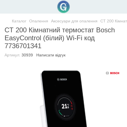
Каталог
Опалення
Аксесуари для опалення
CT 200 Кімнат
CT 200 Кімнатний термостат Bosch
EasyControl (білий) Wi-Fi код
7736701341
Артикул:
30939
Написати відгук