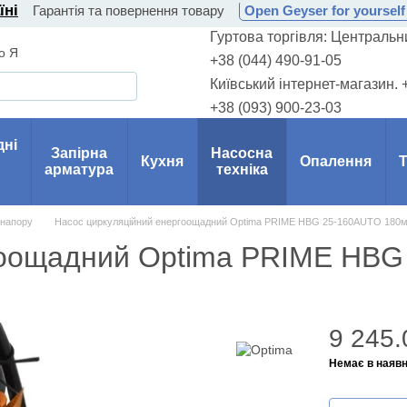
їні
Гарантія та повернення товару
Open Geyser for yourself 
Гуртова торгівля: Центральни
о Я
+38 (044) 490-91-05
Київський інтернет-магазин. 
+38 (093) 900-23-03
дні
Запірна
Насосна
Кухня
Опалення
Т
арматура
техніка
 напору
Насос циркуляційний енергоощадний Optima PRIME HBG 25-160AUTO 180
ргоощадний Optima PRIME HB
9 245.
Немає в наявн