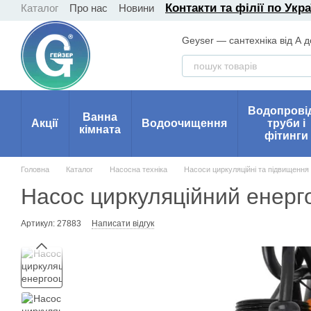
Контакти та філії по Укра
Каталог
Про нас
Новини
Перейти до основного контенту
Geyser — сантехніка від А д
Водопрові
Ванна
Акції
Водоочищення
труби і
кімната
фітинги
Головна
Каталог
Насосна техніка
Насоси циркуляційні та підвищення
Насос циркуляційний ене
Артикул: 27883
Написати відгук