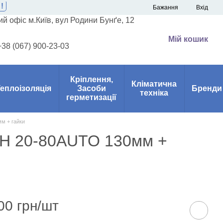
!
Бажання
Вхід
й офіс м.Київ, вул Родини Бунґе, 12
Мій кошик
+38 (067) 900-23-03
Кріплення,
Кліматична
еплоізоляція
Засоби
Бренди
техніка
герметизації
м + гайки
MH 20-80AUTO 130мм +
00 грн/шт