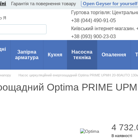
їні
Гарантія та повернення товару
Open Geyser for yourself 
Гуртова торгівля: Центральни
о Я
+38 (044) 490-91-05
Київський інтернет-магазин. 
+38 (093) 900-23-03
дні
Запірна
Насосна
Кухня
Опалення
Т
арматура
техніка
 напору
Насос циркуляційний енергоощадний Optima PRIME UPMH 20-80AUTO 130м
ргоощадний Optima PRIME UP
4 732.
В наявності