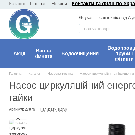
Контакти та філії по Укра
Каталог
Про нас
Новини
Перейти до основного контенту
Geyser — сантехніка від А д
Водопрові
Ванна
Акції
Водоочищення
труби і
кімната
фітинги
Головна
Каталог
Насосна техніка
Насоси циркуляційні та підвищення
Насос циркуляційний ене
гайки
Артикул: 27879
Написати відгук