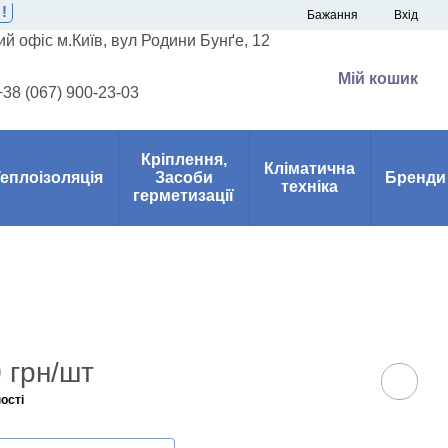
!
Бажання
Вхід
й офіс м.Київ, вул Родини Бунґе, 12
Мій кошик
+38 (067) 900-23-03
Кріплення,
Кліматична
еплоізоляція
Засоби
Бренди
техніка
герметизації
 грн/шт
ості