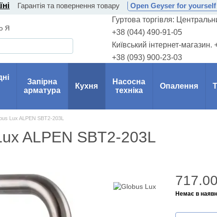
їні
Гарантія та повернення товару
Open Geyser for yourself 
Гуртова торгівля: Центральни
о Я
+38 (044) 490-91-05
Київський інтернет-магазин. 
+38 (093) 900-23-03
дні
Запірна
Насосна
Кухня
Опалення
Т
арматура
техніка
obus Lux ALPEN SBT2-203L
 Lux ALPEN SBT2-203L
717.00
Немає в наявн