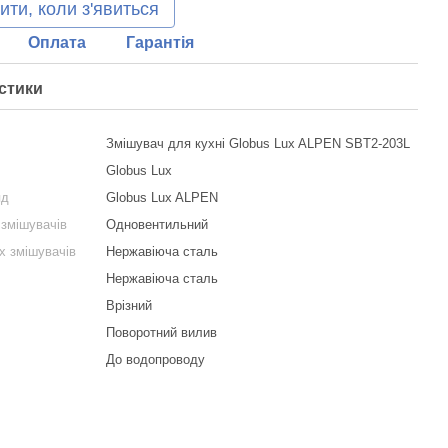
ити, коли з'явиться
Оплата
Гарантія
стики
Змішувач для кухні Globus Lux ALPEN SBT2-203L
Globus Lux
яд
Globus Lux ALPEN
 змішувачів
Одновентильний
х змішувачів
Нержавіюча сталь
Нержавіюча сталь
Врізний
Поворотний вилив
До водопроводу