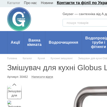
Контакти та філії по Укра
Каталог
Про нас
Новини
Перейти до основного контенту
Geyser — сантехніка від А д
Водопрові
Ванна
Акції
Водоочищення
труби і
кімната
фітинги
Головна
Каталог
Кухня
Кухонні змішувачі
Змішувач для кухні Gl
Змішувач для кухні Globus
Артикул: 30462
Написати відгук