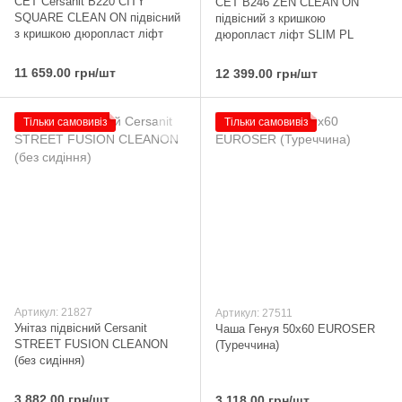
CET Cersanit В220 CITY
CET В246 ZEN CLEAN ON
SQUARE CLEAN ON підвісний
підвісний з кришкою
з кришкою дюропласт ліфт
дюропласт ліфт SLIM PL
11 659.00 грн/шт
12 399.00 грн/шт
Тільки самовивіз
Тільки самовивіз
Артикул: 21827
Артикул: 27511
Унітаз підвісний Cersanit
Чаша Генуя 50х60 EUROSER
STREET FUSION CLEANON
(Туреччина)
(без сидіння)
3 882.00 грн/шт
3 118.00 грн/шт