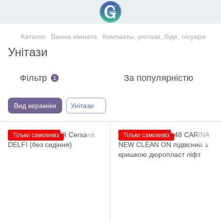
Каталог
Ванна кімната
Компакты, унітази, біде, пісуари
Унітази
Фільтр
За популярністю
1
Вид кераміки
Унітази
Тільки самовивіз
Тільки самовивіз