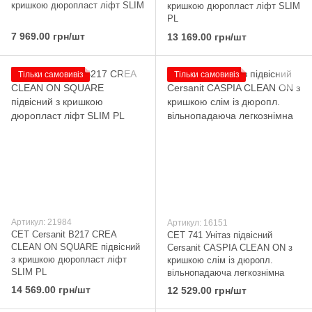
кришкою дюропласт ліфт SLIM
кришкою дюропласт ліфт SLIM
PL
7 969.00 грн/шт
13 169.00 грн/шт
Тільки самовивіз
Тільки самовивіз
Артикул: 21984
Артикул: 16151
CET Cersanit В217 CREA
CET 741 Унітаз підвісний
CLEAN ON SQUARE підвісний
Cersanit CASPIA CLEAN ON з
з кришкою дюропласт ліфт
кришкою слім із дюропл.
SLIM PL
вільнопадаюча легкознімна
14 569.00 грн/шт
12 529.00 грн/шт