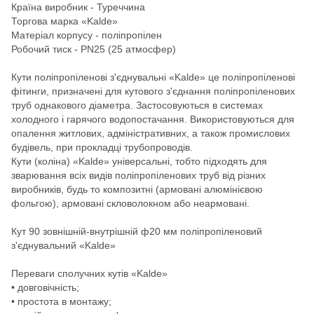
Країна виробник - Туреччина
Торгова марка «Kalde»
Матеріал корпусу - поліпропілен
Робочий тиск - PN25 (25 атмосфер)
Кути поліпропіленові з'єднувальні «Kalde» це поліпропіленові
фітинги, призначені для кутового з'єднання поліпропіленових
труб однакового діаметра. Застосовуються в системах
холодного і гарячого водопостачання. Використовуються для
опалення житлових, адміністративних, а також промислових
будівель, при прокладці трубопроводів.
Кути (коліна) «Kalde» універсальні, тобто підходять для
зварювання всіх видів поліпропіленових труб від різних
виробників, будь то композитні (армовані алюмінієвою
фольгою), армовані скловолокном або неармовані.
Кут 90 зовнішній-внутрішній ф20 мм поліпропіленовий
з'єднувальний «Kalde»
Переваги сполучних кутів «Kalde»
• довговічність;
• простота в монтажу;