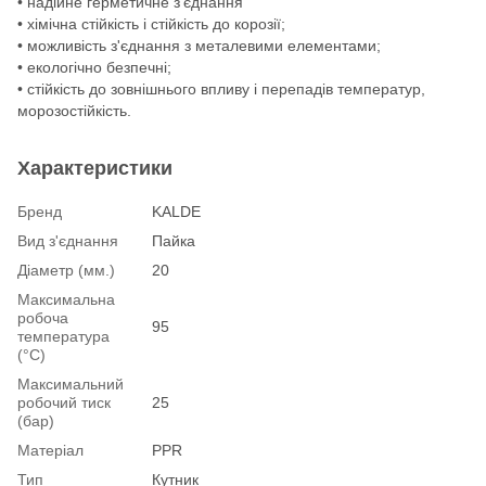
• надійне герметичне з'єднання
• хімічна стійкість і стійкість до корозії;
• можливість з'єднання з металевими елементами;
• екологічно безпечні;
• стійкість до зовнішнього впливу і перепадів температур,
морозостійкість.
Характеристики
Бренд
KALDE
Вид з'єднання
Пайка
Діаметр (мм.)
20
Максимальна
робоча
95
температура
(°С)
Максимальний
робочий тиск
25
(бар)
Матеріал
PPR
Тип
Кутник