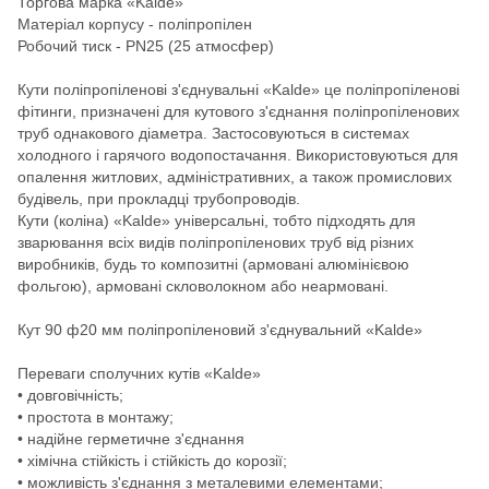
Торгова марка «Kalde»
Матеріал корпусу - поліпропілен
Робочий тиск - PN25 (25 атмосфер)
Кути поліпропіленові з'єднувальні «Kalde» це поліпропіленові
фітинги, призначені для кутового з'єднання поліпропіленових
труб однакового діаметра. Застосовуються в системах
холодного і гарячого водопостачання. Використовуються для
опалення житлових, адміністративних, а також промислових
будівель, при прокладці трубопроводів.
Кути (коліна) «Kalde» універсальні, тобто підходять для
зварювання всіх видів поліпропіленових труб від різних
виробників, будь то композитні (армовані алюмінієвою
фольгою), армовані скловолокном або неармовані.
Кут 90 ф20 мм поліпропіленовий з'єднувальний «Kalde»
Переваги сполучних кутів «Kalde»
• довговічність;
• простота в монтажу;
• надійне герметичне з'єднання
• хімічна стійкість і стійкість до корозії;
• можливість з'єднання з металевими елементами;