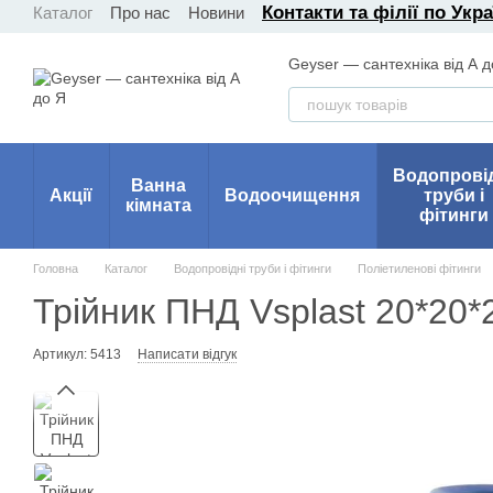
Контакти та філії по Укра
Каталог
Про нас
Новини
Перейти до основного контенту
Geyser — сантехніка від А д
Водопрові
Ванна
Акції
Водоочищення
труби і
кімната
фітинги
Головна
Каталог
Водопровідні труби і фітинги
Поліетиленові фітинги
Трійник ПНД Vsplast 20*20*2
Артикул: 5413
Написати відгук