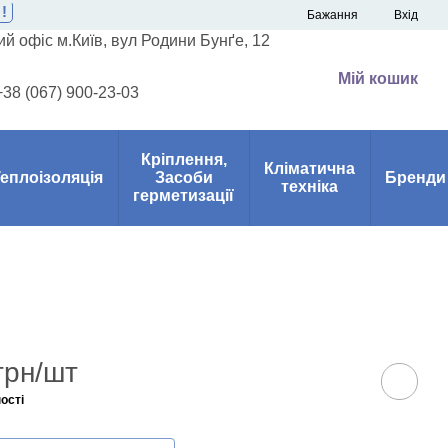
!
Бажання
Вхід
й офіс м.Київ, вул Родини Бунґе, 12
Мій кошик
+38 (067) 900-23-03
Кріплення,
Кліматична
еплоізоляція
Засоби
Бренди
техніка
герметизації
грн/шт
ості