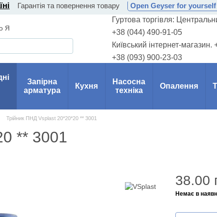
їні
Гарантія та повернення товару
Open Geyser for yourself 
Гуртова торгівля: Центральни
о Я
+38 (044) 490-91-05
Київський інтернет-магазин. 
+38 (093) 900-23-03
дні
Запірна
Насосна
Кухня
Опалення
Т
арматура
техніка
Трійник ПНД Vsplast 20*20*20 ** 3001
0 ** 3001
38.00 
Немає в наявн