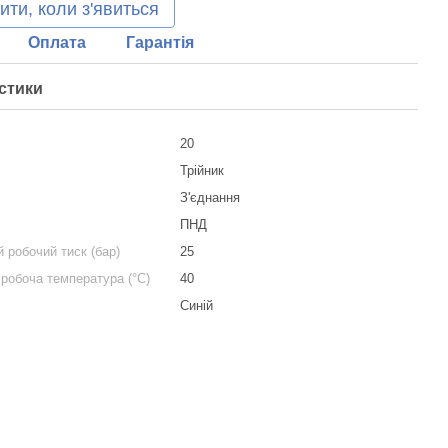
ити, коли з'явиться
Оплата
Гарантія
стики
20
Трійник
я
З'єднання
ПНД
 робочий тиск (бар)
25
робоча температура (°С)
40
Синій